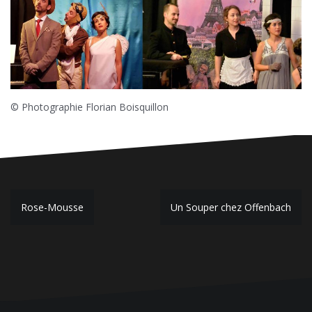
© Photographie Florian Boisquillon
N
Rose-Mousse
Un Souper chez Offenbach
a
v
i
g