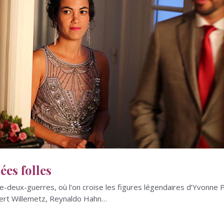
es folles
tre-deux-guerres, où l’on croise les figures légendaires d’Yvonn
lbert Willemetz, Reynaldo Hahn…