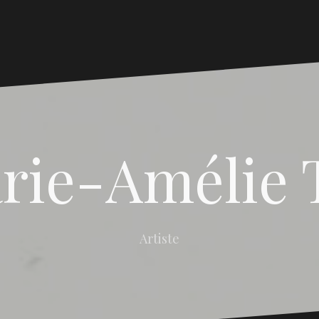
rie-Amélie 
Artiste