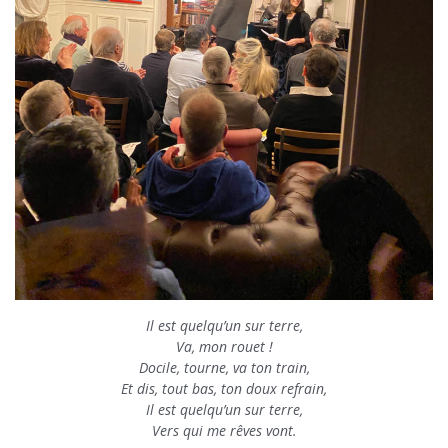
Il est quelqu’un sur terre,
Va, mon rouet !
Docile, tourne, va ton train,
Et dis, tout bas, ton doux refrain,
Il est quelqu’un sur terre,
Vers qui me rêves vont.